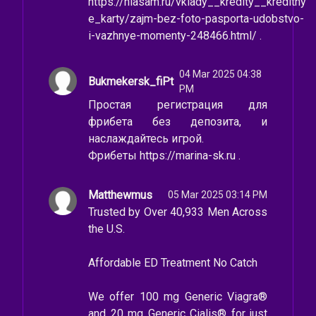
https://niasam.ru/vklady__kredity__kreditny
e_karty/zajm-bez-foto-pasporta-udobstvo-
i-vazhnye-momenty-248466.html/ .
04 Mar 2025 04:38
Bukmekersk_fiPt
PM
Простая регистрация для
фрибета без депозита, и
наслаждайтесь игрой.
Фрибеты https://marina-sk.ru .
Matthewmus
05 Mar 2025 03:14 PM
Trusted by Over 40,933 Men Across
the U.S.
Affordable ED Treatment No Catch
We offer 100 mg Generic Viagra®
and 20 mg Generic Cialis® for just