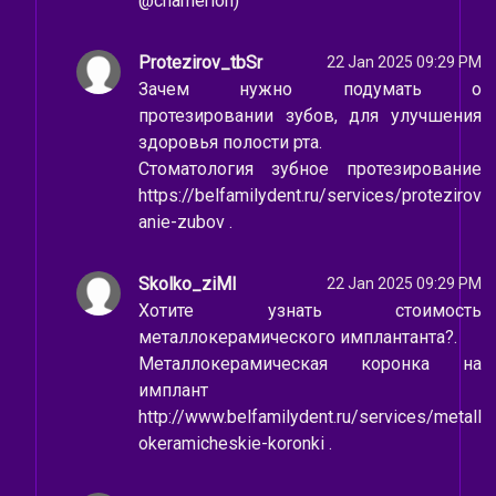
@chamerion)
Protezirov_tbSr
22 Jan 2025 09:29 PM
Зачем нужно подумать о
протезировании зубов, для улучшения
здоровья полости рта.
Стоматология зубное протезирование
https://belfamilydent.ru/services/protezirov
anie-zubov .
Skolko_ziMl
22 Jan 2025 09:29 PM
Хотите узнать стоимость
металлокерамического имплантанта?.
Металлокерамическая коронка на
имплант
http://www.belfamilydent.ru/services/metall
okeramicheskie-koronki .