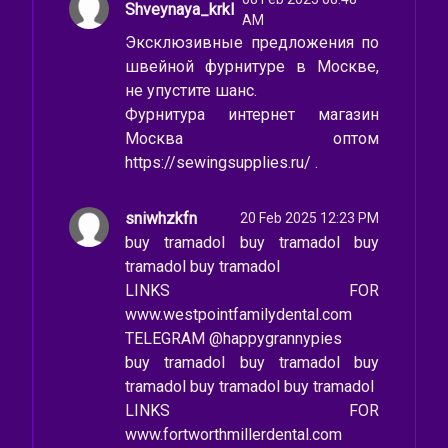
Shveynaya_krkl
AM
Эксклюзивные предложения по
швейной фурнитуре в Москве,
не упустите шанс.
Фурнитура интернет магазин
Москва оптом
https://sewingsupplies.ru/ .
sniwhzkfn
20 Feb 2025 12:23 PM
buy tramadol buy tramadol buy
tramadol buy tramadol
LINKS FOR
www.westpointfamilydental.com
TELEGRAM @happygrannypies
buy tramadol buy tramadol buy
tramadol buy tramadol buy tramadol
LINKS FOR
www.fortworthmillerdental.com