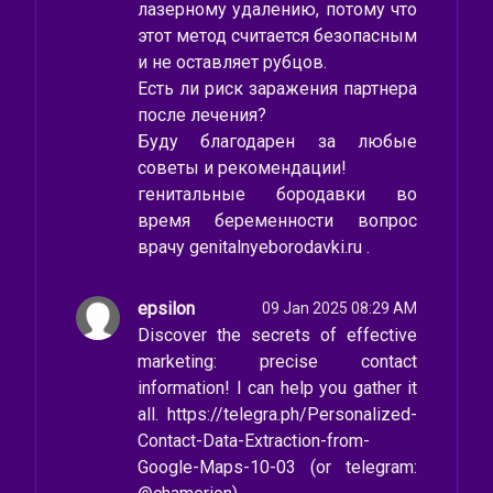
лазерному удалению, потому что
этот метод считается безопасным
и не оставляет рубцов.
Есть ли риск заражения партнера
после лечения?
Буду благодарен за любые
советы и рекомендации!
генитальные бородавки во
время беременности вопрос
врачу genitalnyeborodavki.ru .
epsilon
09 Jan 2025 08:29 AM
Discover the secrets of effective
marketing: precise contact
information! I can help you gather it
all. https://telegra.ph/Personalized-
Contact-Data-Extraction-from-
Google-Maps-10-03 (or telegram: