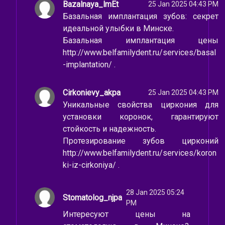
Bazalnaya_lmEt
25 Jan 2025 04:43 PM
Базальная имплантация зубов: секрет
идеальной улыбки в Минске.
Базальная имплантация цены
http://www.belfamilydent.ru/services/basal
-implantation/ .
Cirkonievy_akpa
25 Jan 2025 04:43 PM
Уникальные свойства циркония для
установки коронок, гарантируют
стойкость и надежность.
Протезирование зубов цирконий
http://www.belfamilydent.ru/services/koron
ki-iz-cirkoniya/ .
28 Jan 2025 05:24
Stomatolog_njpa
PM
Интересуют цены на