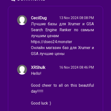
CecilDug
13 Nov 2024 08:08 PM
Лучшие базы для Xrumer и GSA
Search Engine Ranker по самым
лучшим ценам
https://dseo24.monster
Онлайн магазин баз для Xrumer и
GSA лучшие цены
XRShulk
16 Nov 2024 08:46 PM
Hello!
Good cheer to all on this beautiful
day!!!!!
Good luck :)