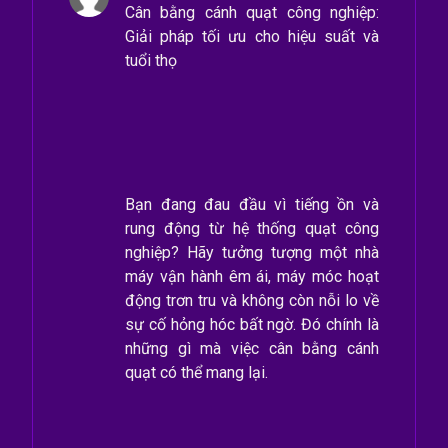
Cân bằng cánh quạt công nghiệp:
Giải pháp tối ưu cho hiệu suất và
tuổi thọ
Bạn đang đau đầu vì tiếng ồn và
rung động từ hệ thống quạt công
nghiệp? Hãy tưởng tượng một nhà
máy vận hành êm ái, máy móc hoạt
động trơn tru và không còn nỗi lo về
sự cố hỏng hóc bất ngờ. Đó chính là
những gì mà việc cân bằng cánh
quạt có thể mang lại.