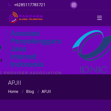
+6285117783721
APJII
Home
Blog
APJII