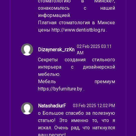
стоматологию в Минске?,
ознакомьтесь с нашей
информацией.
Платная стоматология в Минске
цены http://www.dentistblog.ru .
02 Feb 2025 03:11
Dizaynersk_rzKn
AM
Секреты создания стильного
интерьера с дизайнерской
мебелью.
Мебель премиум
https://byfurniture.by .
NatashadiurF
03 Feb 2025 12:02 PM
о Большое спасибо за полезную
статью! Это именно то, что я
искал. Очень рад, что наткнулся
ваш ресурс!