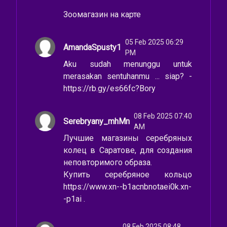
Зоомагазин на карте
05 Feb 2025 06:29
AmandaSpusty1
PM
Aku sudah menunggu untuk
merasakan sentuhanmu ... siap? -
https://rb.gy/es66fc?Bory
08 Feb 2025 07:40
Serebryany_mhMn
AM
Лучшие магазины серебряных
колец в Саратове, для создания
неповторимого образа.
Купить серебряное кольцо
https://www.xn--b1acnbnotaei0k.xn-
-p1ai .
08 Feb 2025 08:48