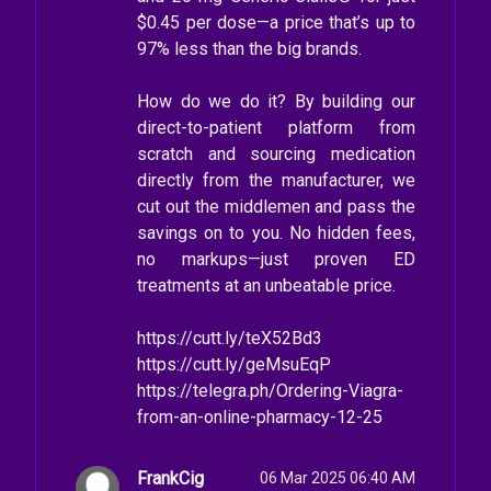
$0.45 per dose—a price that’s up to
97% less than the big brands.
How do we do it? By building our
direct-to-patient platform from
scratch and sourcing medication
directly from the manufacturer, we
cut out the middlemen and pass the
savings on to you. No hidden fees,
no markups—just proven ED
treatments at an unbeatable price.
https://cutt.ly/teX52Bd3
https://cutt.ly/geMsuEqP
https://telegra.ph/Ordering-Viagra-
from-an-online-pharmacy-12-25
FrankCig
06 Mar 2025 06:40 AM