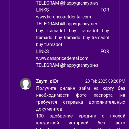
TELEGRAM @happygrannypies
LINKS FOR
www.huroncoastdental.com
TELEGRAM @happygrannypies
buy tramadol buy tramadol buy
tramadol buy tramadol buy tramadol
buy tramadol
LINKS FOR
www.danapricedental.com
TELEGRAM @happygrannypies
Zaym_dlOr
20 Feb 2025 09:20 PM
Получите онлайн займ на карту без
необходимости фото паспорта, не
требуется отправка дополнительных
документов.
100 одобрение кредита с плохой
кредитной историей без фото