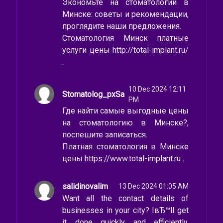
Экономьте на стоматологии в
Минске: советы и рекомендации,
проглядите наши предложения.
Стоматология Минск платные
услуги цены http://total-implant.ru/
.
10 Dec 2024 12:11
Stomatolog_pxSa
PM
Где найти самые выгодные цены
на стоматологию в Минске?,
поспешите записаться.
Платная стоматология в Минске
цены https://www.total-implant.ru .
salidinovalim
13 Dec 2024 01:05 AM
Want all the contact details of
businesses in your city? IвЂ™ll get
it done quickly and efficiently.