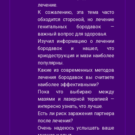
лечение.
К сожалению, эта тема часто
обходится стороной, но лечение
генитальных бородавок —
важный вопрос для здоровья.
Изучил информацию о лечении
бородавок и нашел, что
криодеструкция и мази наиболее
популярны.
Какие из современных методов
лечения бородавок вы считаете
наиболее эффективными?
Пока что выбираю между
мазями и лазерной терапией —
интересно узнать, что лучше.
Есть ли риск заражения партнера
после лечения?
Очень надеюсь услышать ваше