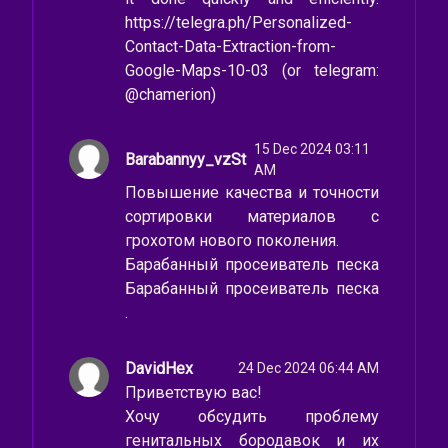
https://telegra.ph/Personalized-
Contact-Data-Extraction-from-
Google-Maps-10-03 (or telegram:
@chamerion)
15 Dec 2024 03:11
Barabannyy_vzSt
AM
Повышение качества и точности
сортировки материалов с
грохотом нового поколения.
Барабанный просеиватель песка
Барабанный просеиватель песка
.
DavidHex
24 Dec 2024 06:44 AM
Приветствую вас!
Хочу обсудить проблему
генитальных бородавок и их