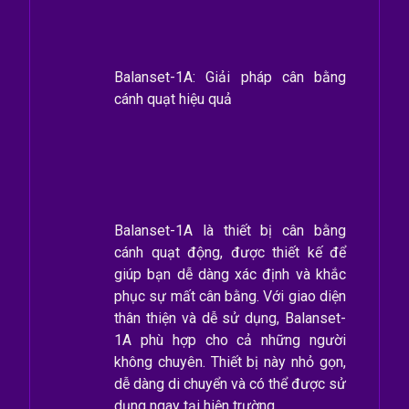
Balanset-1A: Giải pháp cân bằng
cánh quạt hiệu quả
Balanset-1A là thiết bị cân bằng
cánh quạt động, được thiết kế để
giúp bạn dễ dàng xác định và khắc
phục sự mất cân bằng. Với giao diện
thân thiện và dễ sử dụng, Balanset-
1A phù hợp cho cả những người
không chuyên. Thiết bị này nhỏ gọn,
dễ dàng di chuyển và có thể được sử
dụng ngay tại hiện trường.