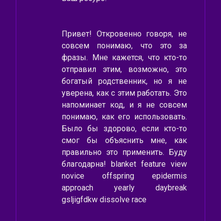
Привет! Откровенно говоря, не
совсем понимаю, что это за
фразы. Мне кажется, что кто-то
отправил этим, возможно, это
богатый родственник, но я не
уверена, как с этим работать. Это
напоминает код, и я не совсем
понимаю, как его использовать.
Было бы здорово, если кто-то
смог бы объяснить мне, как
правильно это применить. Буду
благодарна! blanket feature view
novice offspring epidermis
approach yearly daybreak
gsljigfdkw dissolve race