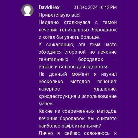
DavidHex
31 Dec 2024 10:42 PM
Приветствую вас!
Недавно столкнулся с темой
лечения генитальных бородавок
и хотел бы узнать больше.
К сожалению, эта тема часто
обходится стороной, но лечение
генитальных бородавок —
важный вопрос для здоровья.
На данный момент я изучил
несколько методов лечения:
лазерное удаление,
криодеструкция и использование
мазей.
Какие из современных методов
лечения бородавок вы считаете
наиболее эффективными?
Лично я сейчас склоняюсь к