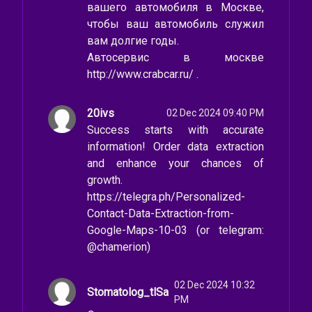
вашего автомобиля в Москве,
чтобы ваш автомобиль служил
вам долгие годы.
Автосервис в москве
http://www.crabcar.ru/ .
20ivs
02 Dec 2024 09:40 PM
Success starts with accurate
information! Order data extraction
and enhance your chances of
growth.
https://telegra.ph/Personalized-
Contact-Data-Extraction-from-
Google-Maps-10-03 (or telegram:
@chamerion)
02 Dec 2024 10:32
Stomatolog_tlSa
PM