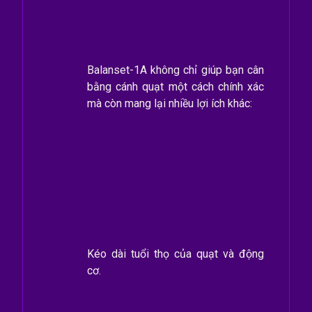
Balanset-1A không chỉ giúp bạn cân
bằng cánh quạt một cách chính xác
mà còn mang lại nhiều lợi ích khác:
Kéo dài tuổi thọ của quạt và động
cơ.